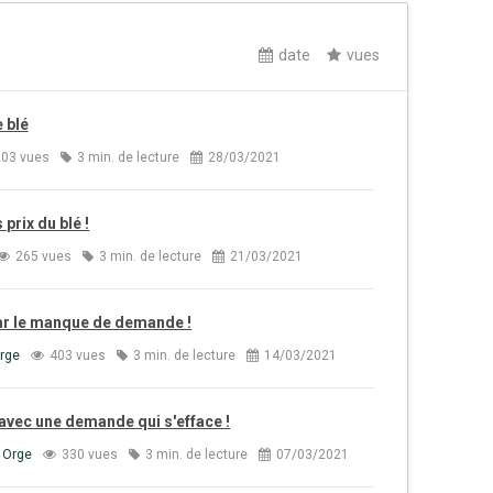
date
vues
 blé
03 vues
3 min. de lecture
28/03/2021
 prix du blé !
265 vues
3 min. de lecture
21/03/2021
par le manque de demande !
Orge
403 vues
3 min. de lecture
14/03/2021
é avec une demande qui s'efface !
 Orge
330 vues
3 min. de lecture
07/03/2021