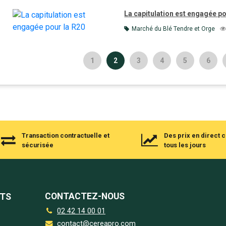
La capitulation est engagée po
Marché du Blé Tendre et Orge
1
2
3
4
5
6
Transaction contractuelle et
Des prix en direct
sécurisée
tous les jours
CONTACTEZ-NOUS
NTS
02 42 14 00 01
contact@cereapro.com