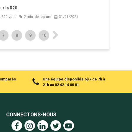
ur la R20
320 vues
2 min. de lecture
31/01/2021
7
8
9
10
 comparés
Une équipe disponible 6j/7 de 7h à
21h au 02 42 14 00 01
CONNECTONS-NOUS