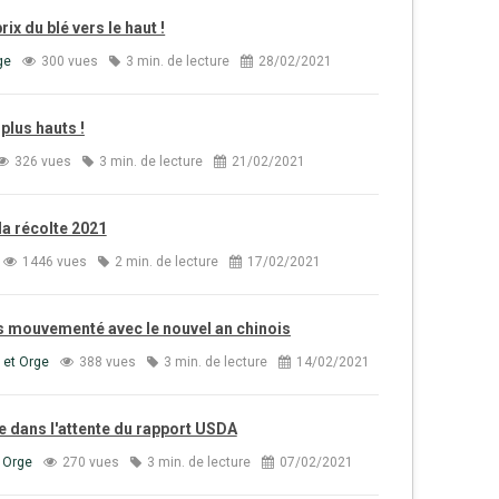
rix du blé vers le haut !
ge
300 vues
3 min. de lecture
28/02/2021
 plus hauts !
326 vues
3 min. de lecture
21/02/2021
la récolte 2021
1446 vues
2 min. de lecture
17/02/2021
ns mouvementé avec le nouvel an chinois
 et Orge
388 vues
3 min. de lecture
14/02/2021
de dans l'attente du rapport USDA
 Orge
270 vues
3 min. de lecture
07/02/2021