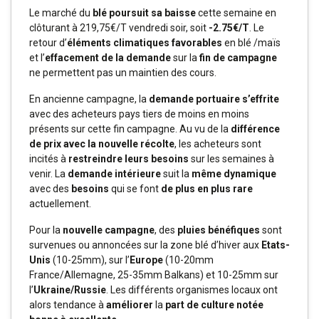
Le marché du
blé poursuit sa baisse
cette semaine en
clôturant à 219,75€/T vendredi soir, soit
-2.75€/T
. Le
retour d’
éléments climatiques favorables
en blé /maïs
et l’
effacement de la demande
sur la
fin de campagne
ne permettent pas un maintien des cours.
En ancienne campagne, la
demande portuaire s’effrite
avec des acheteurs pays tiers de moins en moins
présents sur cette fin campagne. Au vu de la
différence
de prix avec la nouvelle récolte
, les acheteurs sont
incités à
restreindre leurs besoins
sur les semaines à
venir. La
demande intérieure
suit la
même dynamique
avec des
besoins
qui se font
de plus en plus rare
actuellement.
Pour la
nouvelle campagne
, des
pluies bénéfiques
sont
survenues ou annoncées sur la zone blé d’hiver aux
Etats-
Unis
(10-25mm), sur l’
Europe
(10-20mm
France/Allemagne, 25-35mm Balkans) et 10-25mm sur
l’
Ukraine/Russie
. Les différents organismes locaux ont
alors tendance à
améliorer
la
part de culture notée