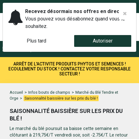
02 42 14 00 01
Service client 6j/7 de 7h à 21h au
Recevez désormais nos offres en direct.
Vous pouvez vous désabonnez quand vous le
souhaitez.
Plus tard
Autoriser
Menu
Recherche
ARRÊT DE L'ACTIVITE PRODUITS PHYTOS ET SEMENCES !
ECOULEMENT DU STOCK ! CONTACTEZ VOTRE RESPONSABLE
SECTEUR !
Accueil
>
Infos bouts de champs
>
Marché du Blé Tendre et
Orge
>
Saisonnalité baissière sur les prix du blé !
SAISONNALITÉ BAISSIÈRE SUR LES PRIX DU
BLÉ !
Le marché du blé poursuit sa baisse cette semaine en
clôturant à 219,75€/T vendredi soir, soit -2.75€/T. Le retour