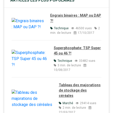
ARTICLES LES PLUS POPULAIRES
Engrais binaires : MAP ou DAP
?!
Technique
46500 vues
2
min. de lecture
17/10/2017
Superphosphate: TSP Super
45 ou 46 ?!
Technique
33482 vues
3 min. de lecture
10/08/2017
Tableau des majorations
de stockage des
céréales
Marché
29414 vues
2 min. de lecture
22/03/2017