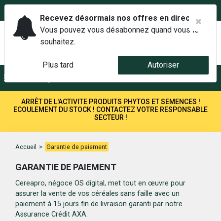
02 42 14 00 01
Service client 6j/7 de 7h à 21h au
Recevez désormais nos offres en direct.
Vous pouvez vous désabonnez quand vous le
souhaitez.
Plus tard
Autoriser
Menu
Recherche
ARRÊT DE L'ACTIVITE PRODUITS PHYTOS ET SEMENCES !
ECOULEMENT DU STOCK ! CONTACTEZ VOTRE RESPONSABLE
SECTEUR !
Accueil
>
Garantie de paiement
GARANTIE DE PAIEMENT
Cereapro, négoce OS digital, met tout en œuvre pour
assurer la vente de vos céréales sans faille avec un
paiement à 15 jours fin de livraison garanti par notre
Assurance Crédit AXA.