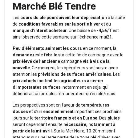
Marché Blé Tendre
Les
cours du blé poursuivent leur dépréciation
à la suite
de
conditions favorables sur la sortie hiver
et du
manque d’intérêt acheteur
. Une baisse de
-4,5€/T
est
ainsi observée cette semaine sur l’échéance mai21.
Peu d'éléments animent les cours
en ce moment, la
demande
reste
fébrile
sur cette fin de campagne avec le
prix élevé de l’ancienne
campagne
vis à vis de la
nouvelle
. Ce mercredi, les opérateurs vont suivre avec
attention les
prévisions de surfaces américaines
. Les
prix actuels incitent les agriculteurs à semer
d'importantes surfaces
, notamment en soja, qui
détiendrait un prix plus rémunérateur qu’en blé/maïs.
Les perspectives sont en faveur de
températures
douces
et d’un
ensoleillement
important ces prochains
jours sur le
territoire français et en Europe
. Des
pluies
seront cependant ensuite
nécessaire, notamment à
partir de la mi-avril
. Sur la Mer Noire, 10-20mm sont
attendus sur une large partie de la zone blé d’hiver avec