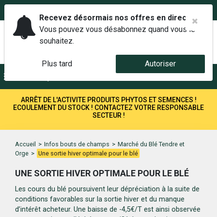
02 42 14 00 01
Service client 6j/7 de 7h à 21h au
Recevez désormais nos offres en direct.
Vous pouvez vous désabonnez quand vous le
souhaitez.
Plus tard
Autoriser
Menu
Recherche
ARRÊT DE L'ACTIVITE PRODUITS PHYTOS ET SEMENCES !
ECOULEMENT DU STOCK ! CONTACTEZ VOTRE RESPONSABLE
SECTEUR !
Accueil
>
Infos bouts de champs
>
Marché du Blé Tendre et
Orge
>
Une sortie hiver optimale pour le blé
UNE SORTIE HIVER OPTIMALE POUR LE BLÉ
Les cours du blé poursuivent leur dépréciation à la suite de
conditions favorables sur la sortie hiver et du manque
d’intérêt acheteur. Une baisse de -4,5€/T est ainsi observée