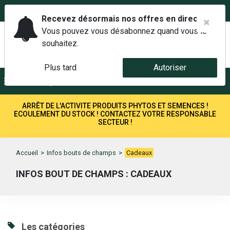
02 42 14 00 01
Service client 6j/7 de 7h à 21h au
Recevez désormais nos offres en direct.
Vous pouvez vous désabonnez quand vous le
souhaitez.
Plus tard
Autoriser
Menu
Recherche
ARRÊT DE L'ACTIVITE PRODUITS PHYTOS ET SEMENCES !
ECOULEMENT DU STOCK ! CONTACTEZ VOTRE RESPONSABLE
SECTEUR !
Accueil
>
Infos bouts de champs
>
Cadeaux
INFOS BOUT DE CHAMPS : CADEAUX
Les catégories