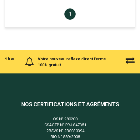
1
à 21h au
Votre nouveau reflexe direct ferme
100% gratuit
NOS CERTIFICATIONS ET AGRÉMENTS
OS N°
280200
CSAGTP N°
PRJ 847351
2BSVS N°
2BS030394
BIO N°
889/2008