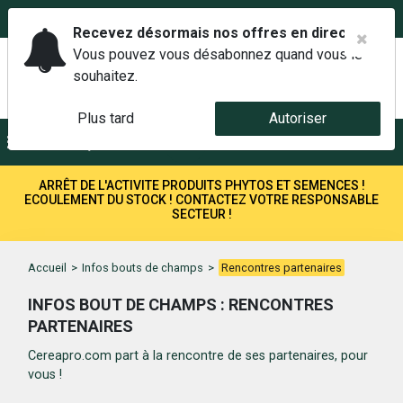
02 42 14 00 01
Service client 6j/7 de 7h à 21h au
Recevez désormais nos offres en direct.
Vous pouvez vous désabonnez quand vous le
souhaitez.
Plus tard
Autoriser
Menu
Recherche
ARRÊT DE L'ACTIVITE PRODUITS PHYTOS ET SEMENCES !
ECOULEMENT DU STOCK ! CONTACTEZ VOTRE RESPONSABLE
SECTEUR !
Accueil
>
Infos bouts de champs
>
Rencontres partenaires
INFOS BOUT DE CHAMPS : RENCONTRES
PARTENAIRES
Cereapro.com part à la rencontre de ses partenaires, pour
vous !