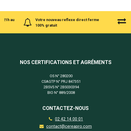
à 21h au
Votre nouveau reflexe direct ferme
100% gratuit
NOS CERTIFICATIONS ET AGRÉMENTS
OS N°
280200
CSAGTP N°
PRJ 847351
2BSVS N°
2BS030394
BIO N°
889/2008
CONTACTEZ-NOUS
02 42 14 00 01
contact@cereapro.com