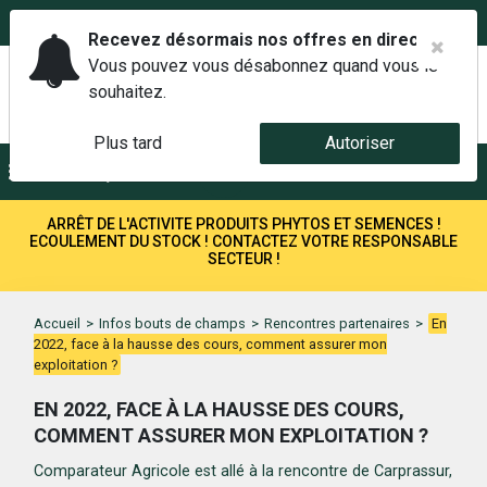
02 42 14 00 01
Service client 6j/7 de 7h à 21h au
Recevez désormais nos offres en direct.
Vous pouvez vous désabonnez quand vous le
souhaitez.
Plus tard
Autoriser
Menu
Recherche
ARRÊT DE L'ACTIVITE PRODUITS PHYTOS ET SEMENCES !
ECOULEMENT DU STOCK ! CONTACTEZ VOTRE RESPONSABLE
SECTEUR !
Accueil
>
Infos bouts de champs
>
Rencontres partenaires
>
En
2022, face à la hausse des cours, comment assurer mon
exploitation ?
EN 2022, FACE À LA HAUSSE DES COURS,
COMMENT ASSURER MON EXPLOITATION ?
Comparateur Agricole est allé à la rencontre de Carprassur,