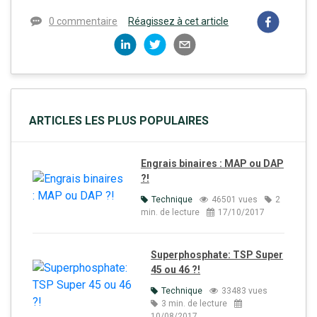
0 commentaire
Réagissez à cet article
ARTICLES LES PLUS POPULAIRES
Engrais binaires : MAP ou DAP
?!
Technique
46501 vues
2
min. de lecture
17/10/2017
Superphosphate: TSP Super
45 ou 46 ?!
Technique
33483 vues
3 min. de lecture
10/08/2017