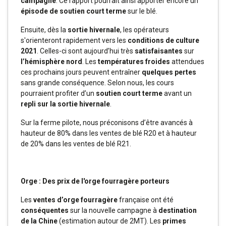
campagne
. Ce rapport pourrait ainsi apporter encore un
épisode de soutien court terme
sur le blé.
Ensuite, dès la
sortie hivernale
, les opérateurs
s'orienteront rapidement vers les
conditions de culture
2021
. Celles-ci sont aujourd’hui très
satisfaisantes
sur
l’hémisphère nord
. Les
températures
froides
attendues
ces prochains jours peuvent entraîner
quelques pertes
sans grande conséquence. Selon nous, les cours
pourraient profiter d’un
soutien court terme
avant un
repli sur la sortie
hivernale
.
Sur la ferme pilote, nous préconisons d’être avancés à
hauteur de 80% dans les ventes de blé R20 et à hauteur
de 20% dans les ventes de blé R21.
Orge : Des prix de l'orge fourragère porteurs
Les
ventes d’orge fourragère
française ont été
conséquentes
sur la nouvelle campagne à
destination
de la Chine
(estimation autour de 2MT). Les
primes