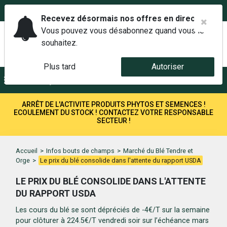
02 42 14 00 01
Service client 6j/7 de 7h à 21h au
Recevez désormais nos offres en direct.
Vous pouvez vous désabonnez quand vous le
souhaitez.
Plus tard
Autoriser
Menu
Recherche
ARRÊT DE L'ACTIVITE PRODUITS PHYTOS ET SEMENCES !
ECOULEMENT DU STOCK ! CONTACTEZ VOTRE RESPONSABLE
SECTEUR !
Accueil
>
Infos bouts de champs
>
Marché du Blé Tendre et
Orge
>
Le prix du blé consolide dans l'attente du rapport USDA
LE PRIX DU BLÉ CONSOLIDE DANS L'ATTENTE
DU RAPPORT USDA
Les cours du blé se sont dépréciés de -4€/T sur la semaine
pour clôturer à 224.5€/T vendredi soir sur l’échéance mars