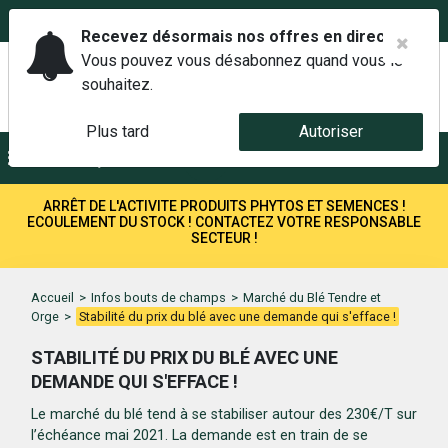
02 42 14 00 01
Service client 6j/7 de 7h à 21h au
Recevez désormais nos offres en direct.
Vous pouvez vous désabonnez quand vous le
souhaitez.
Plus tard
Autoriser
Menu
Recherche
ARRÊT DE L'ACTIVITE PRODUITS PHYTOS ET SEMENCES !
ECOULEMENT DU STOCK ! CONTACTEZ VOTRE RESPONSABLE
SECTEUR !
Accueil
>
Infos bouts de champs
>
Marché du Blé Tendre et
Orge
>
Stabilité du prix du blé avec une demande qui s'efface !
STABILITÉ DU PRIX DU BLÉ AVEC UNE
DEMANDE QUI S'EFFACE !
Le marché du blé tend à se stabiliser autour des 230€/T sur
l’échéance mai 2021. La demande est en train de se