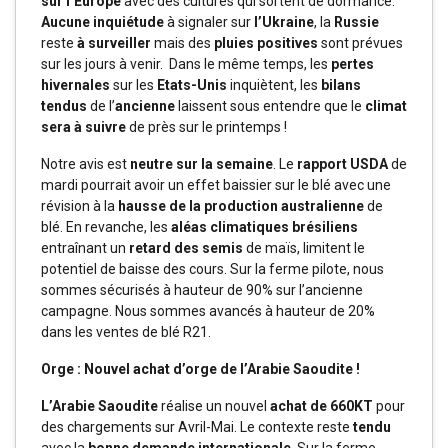
sur l’Europe
avec des cultures qui sortent de dormance.
Aucune inquiétude
à signaler sur
l’Ukraine
, la
Russie
reste
à surveiller
mais des
pluies positives
sont prévues
sur les jours à venir. Dans le même temps, les
pertes
hivernales
sur les
Etats-Unis
inquiètent, les
bilans
tendus
de l’
ancienne
laissent sous entendre que le
climat
sera à suivre
de près sur le printemps !
Notre avis est
neutre sur la semaine
. Le
rapport USDA
de
mardi pourrait avoir un effet baissier sur le blé avec une
révision à la
hausse de la production australienne
de
blé. En revanche, les
aléas climatiques brésiliens
entraînant un
retard des semis
de maïs, limitent le
potentiel de baisse des cours. Sur la ferme pilote, nous
sommes sécurisés à hauteur de 90% sur l’ancienne
campagne. Nous sommes avancés à hauteur de 20%
dans les ventes de blé R21.
Orge : Nouvel achat d’orge de l’Arabie Saoudite !
L’Arabie Saoudite
réalise un nouvel
achat de 660KT
pour
des chargements sur Avril-Mai. Le contexte reste
tendu