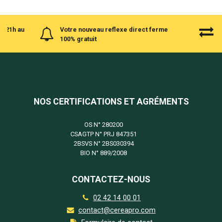
à 21h au
Votre nouveau reflexe direct ferme
100% gratuit
NOS CERTIFICATIONS ET AGRÉMENTS
OS N°
280200
CSAGTP N°
PRJ 847351
2BSVS N°
2BS030394
BIO N°
889/2008
CONTACTEZ-NOUS
02 42 14 00 01
contact@cereapro.com