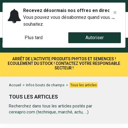
02 42 14 00 01
Service client 6j/7 de 7h à 21h au
Recevez désormais nos offres en direct.
Vous pouvez vous désabonnez quand vous le
souhaitez.
Plus tard
Autoriser
Menu
Recherche
ARRÊT DE L'ACTIVITE PRODUITS PHYTOS ET SEMENCES !
ECOULEMENT DU STOCK ! CONTACTEZ VOTRE RESPONSABLE
SECTEUR !
Accueil
>
Infos bouts de champs
>
Tous les articles
TOUS LES ARTICLES
Recherchez dans tous les articles postés par
cereapro.com (technique, marché, actu, ...)