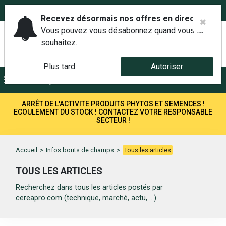
02 42 14 00 01
Service client 6j/7 de 7h à 21h au
Recevez désormais nos offres en direct.
Vous pouvez vous désabonnez quand vous le
souhaitez.
Plus tard
Autoriser
Menu
Recherche
ARRÊT DE L'ACTIVITE PRODUITS PHYTOS ET SEMENCES !
ECOULEMENT DU STOCK ! CONTACTEZ VOTRE RESPONSABLE
SECTEUR !
Accueil
>
Infos bouts de champs
>
Tous les articles
TOUS LES ARTICLES
Recherchez dans tous les articles postés par
cereapro.com (technique, marché, actu, ...)