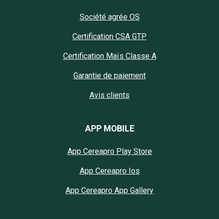
Société agrée OS
Certification CSA GTP
Certification Maïs Classe A
Garantie de paiement
Avis clients
APP MOBILE
App Cereapro Play Store
App Cereapro Ios
App Cereapro App Gallery