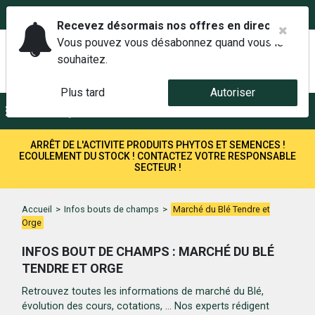
02 42 14 00 01
Service client 6j/7 de 7h à 21h au
Recevez désormais nos offres en direct.
Vous pouvez vous désabonnez quand vous le
souhaitez.
Plus tard
Autoriser
Menu
Recherche
ARRÊT DE L'ACTIVITE PRODUITS PHYTOS ET SEMENCES !
ECOULEMENT DU STOCK ! CONTACTEZ VOTRE RESPONSABLE
SECTEUR !
Accueil
>
Infos bouts de champs
>
Marché du Blé Tendre et
Orge
INFOS BOUT DE CHAMPS : MARCHÉ DU BLÉ
TENDRE ET ORGE
Retrouvez toutes les informations de marché du Blé,
évolution des cours, cotations, ... Nos experts rédigent