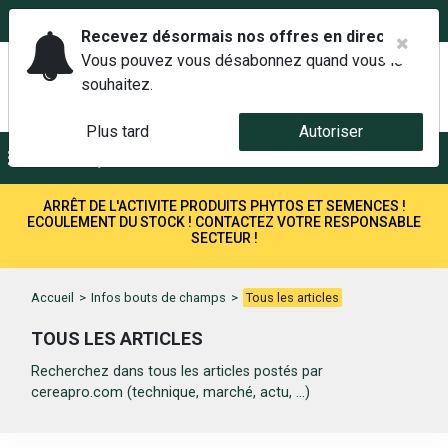
02 42 14 00 01
Service client 6j/7 de 7h à 21h au
Recevez désormais nos offres en direct.
Vous pouvez vous désabonnez quand vous le
souhaitez.
Plus tard
Autoriser
Menu
Recherche
ARRÊT DE L'ACTIVITE PRODUITS PHYTOS ET SEMENCES !
ECOULEMENT DU STOCK ! CONTACTEZ VOTRE RESPONSABLE
SECTEUR !
Accueil
>
Infos bouts de champs
>
Tous les articles
TOUS LES ARTICLES
Recherchez dans tous les articles postés par
cereapro.com (technique, marché, actu, ...)