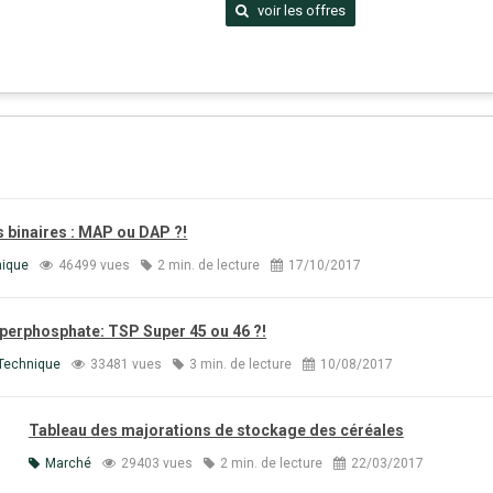
voir les offres
s binaires : MAP ou DAP ?!
nique
46499 vues
2 min. de lecture
17/10/2017
perphosphate: TSP Super 45 ou 46 ?!
Technique
33481 vues
3 min. de lecture
10/08/2017
Tableau des majorations de stockage des céréales
Marché
29403 vues
2 min. de lecture
22/03/2017