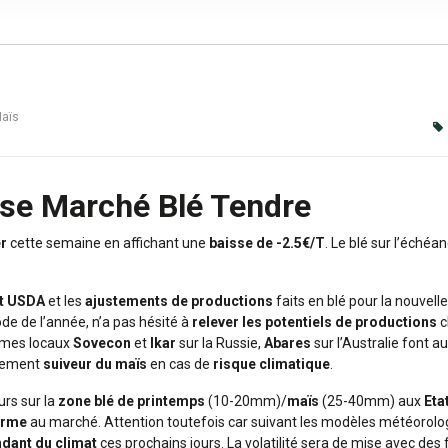
Maïs
yse Marché Blé Tendre
r
cette semaine en affichant une
baisse de -2.5€/T
. Le blé sur l’éché
t USDA
et les
ajustements de productions
faits en blé pour la nouvel
de de l’année, n’a pas hésité à
relever les potentiels de productions
c
smes locaux
Sovecon
et
Ikar
sur la Russie,
Abares
sur l’Australie font a
ètement
suiveur du maïs
en cas de
risque climatique
.
urs sur la
zone blé de printemps
(10-20mm)/
maïs
(25-40mm) aux
Eta
erme
au marché. Attention toutefois car suivant les modèles météorologi
ndant du climat
ces prochains jours. La volatilité sera de mise avec d