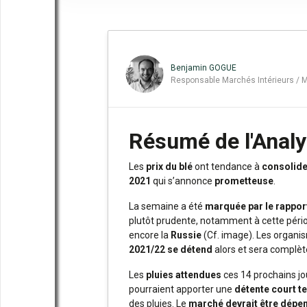
Benjamin GOGUE
Responsable Marchés Intérieurs / 
Résumé de l'Anal
Les
prix du blé
ont tendance à
consolide
2021
qui s’annonce
prometteuse
.
La semaine a été
marquée par le
rappor
plutôt prudente, notamment à cette pério
encore la
Russie
(Cf. image). Les organi
2021/22 se détend
alors et sera compl
Les
pluies attendues
ces 14 prochains jo
pourraient apporter une
détente court t
des pluies. Le
marché devrait être dépe