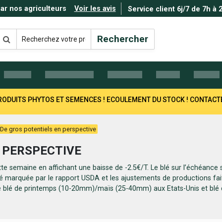
par nos agriculteurs
Voir les avis
Service client 6j/7 de 7h à 
Rechercher
 PRODUITS PHYTOS ET SEMENCES ! ECOULEMENT DU STOCK ! CONTAC
De gros potentiels en perspective
 PERSPECTIVE
tte semaine en affichant une baisse de -2.5€/T. Le blé sur l’échéance
 marquée par le rapport USDA et les ajustements de productions fait
ne blé de printemps (10-20mm)/maïs (25-40mm) aux Etats-Unis et blé