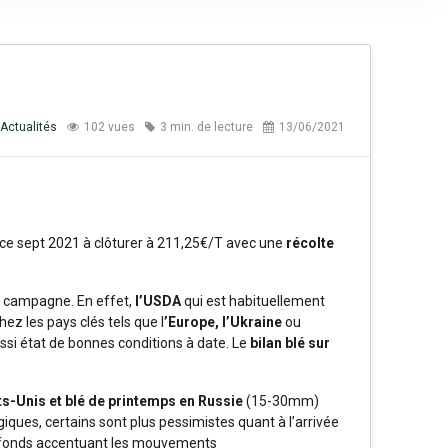
Actualités
102 vues
3 min. de lecture
13/06/2021
ance sept 2021 à clôturer à 211,25€/T avec une
récolte
le campagne. En effet,
l’USDA
qui est habituellement
hez les pays clés tels que l
’Europe, l’Ukraine
ou
ussi état de bonnes conditions à date. Le
bilan blé sur
ts-Unis et blé de printemps en Russie
(15-30mm)
ques, certains sont plus pessimistes quant à l’arrivée
es fonds accentuant les mouvements