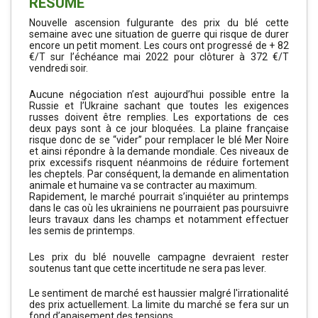
RÉSUMÉ
Nouvelle ascension fulgurante des prix du blé cette
semaine avec une situation de guerre qui risque de durer
encore un petit moment. Les cours ont progressé de + 82
€/T sur l’échéance mai 2022 pour clôturer à 372 €/T
vendredi soir.
Aucune négociation n’est aujourd’hui possible entre la
Russie et l’Ukraine sachant que toutes les exigences
russes doivent être remplies. Les exportations de ces
deux pays sont à ce jour bloquées. La plaine française
risque donc de se “vider” pour remplacer le blé Mer Noire
et ainsi répondre à la demande mondiale. Ces niveaux de
prix excessifs risquent néanmoins de réduire fortement
les cheptels. Par conséquent, la demande en alimentation
animale et humaine va se contracter au maximum.
Rapidement, le marché pourrait s’inquiéter au printemps
dans le cas où les ukrainiens ne pourraient pas poursuivre
leurs travaux dans les champs et notamment effectuer
les semis de printemps.
Les prix du blé nouvelle campagne devraient rester
soutenus tant que cette incertitude ne sera pas lever.
Le sentiment de marché est haussier
malgré l'irrationalité
des prix actuellement. La limite du marché se fera sur un
fond d’apaisement des tensions.