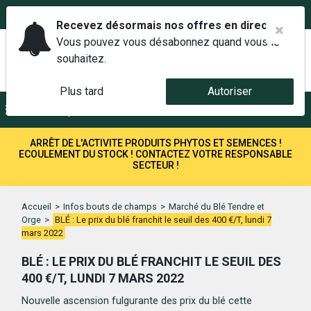
02 42 14 00 01
Service client 6j/7 de 7h à 21h au
Recevez désormais nos offres en direct.
Vous pouvez vous désabonnez quand vous le
souhaitez.
Plus tard
Autoriser
Menu
Recherche
ARRÊT DE L'ACTIVITE PRODUITS PHYTOS ET SEMENCES !
ECOULEMENT DU STOCK ! CONTACTEZ VOTRE RESPONSABLE
SECTEUR !
Accueil
>
Infos bouts de champs
>
Marché du Blé Tendre et
Orge
>
BLÉ : Le prix du blé franchit le seuil des 400 €/T, lundi 7
mars 2022
BLÉ : LE PRIX DU BLÉ FRANCHIT LE SEUIL DES
400 €/T, LUNDI 7 MARS 2022
Nouvelle ascension fulgurante des prix du blé cette