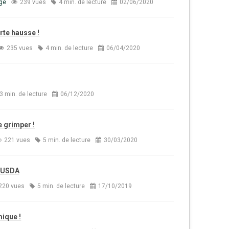
ge
239 vues
4 min. de lecture
02/06/2020
rte hausse !
235 vues
4 min. de lecture
06/04/2020
3 min. de lecture
06/12/2020
e grimper !
221 vues
5 min. de lecture
30/03/2020
t USDA
220 vues
5 min. de lecture
17/10/2019
ique !