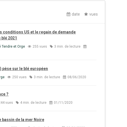
date
vues
 conditions US et le regain de demande
e blé 2021
é Tendre et Orge
255 vues
3 min. de lecture
$) pèse sur le blé européen
rge
250 vues
3 min. de lecture
08/06/2020
nce ?
244 vues
4 min. de lecture
01/11/2020
le bassin de la mer Noire