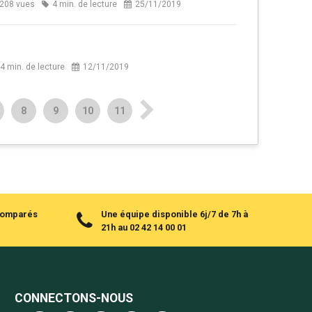
208 vues
4 min. de lecture
25/11/2019
4 min. de lecture
12/11/2019
8
9
10
11
 comparés
Une équipe disponible 6j/7 de 7h à
21h au 02 42 14 00 01
CONNECTONS-NOUS