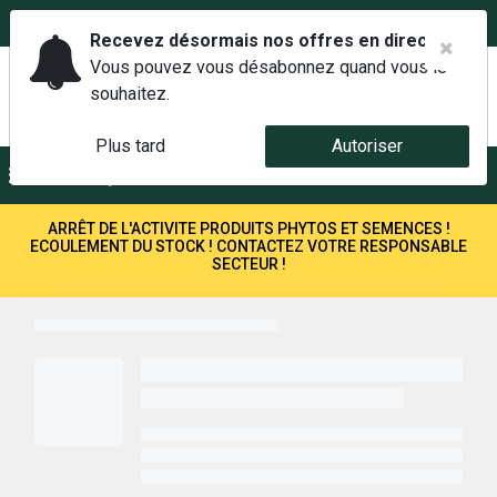
02 42 14 00 01
Service client 6j/7 de 7h à 21h au
Recevez désormais nos offres en direct.
Vous pouvez vous désabonnez quand vous le
souhaitez.
Plus tard
Autoriser
Menu
Recherche
ARRÊT DE L'ACTIVITE PRODUITS PHYTOS ET SEMENCES !
ECOULEMENT DU STOCK ! CONTACTEZ VOTRE RESPONSABLE
SECTEUR !