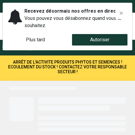
02 42 14 00 01
Service client 6j/7 de 7h à 21h au
Recevez désormais nos offres en direct.
Vous pouvez vous désabonnez quand vous le
souhaitez.
Plus tard
Autoriser
Menu
Recherche
ARRÊT DE L'ACTIVITE PRODUITS PHYTOS ET SEMENCES !
ECOULEMENT DU STOCK ! CONTACTEZ VOTRE RESPONSABLE
SECTEUR !