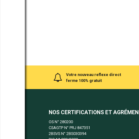
Votre nouveau reflexe direct
ferme 100% gratuit
NOS CERTIFICATIONS ET AGRÉME
OS N°
280200
CSAGTP N°
PRJ 847351
2BSVS N°
2BS030394