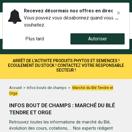
02 42 14 00 01
Service client 6j/7 de 7h à 21h au
Recevez désormais nos offres en direct.
Vous pouvez vous désabonnez quand vous le
souhaitez.
Plus tard
Autoriser
Menu
Recherche
ARRÊT DE L'ACTIVITE PRODUITS PHYTOS ET SEMENCES !
ECOULEMENT DU STOCK ! CONTACTEZ VOTRE RESPONSABLE
SECTEUR !
Accueil
>
Infos bouts de champs
>
Marché du Blé Tendre et
Orge
INFOS BOUT DE CHAMPS : MARCHÉ DU BLÉ
TENDRE ET ORGE
Retrouvez toutes les informations de marché du Blé,
évolution des cours, cotations, ... Nos experts rédigent