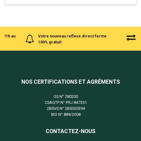
à 21h au
Votre nouveau reflexe direct ferme
100% gratuit
NOS CERTIFICATIONS ET AGRÉMENTS
OS N°
280200
CSAGTP N°
PRJ 847351
2BSVS N°
2BS030394
BIO N°
889/2008
CONTACTEZ-NOUS