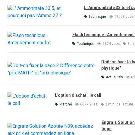
L' Ammonitrate 33.5, et 
Technique
11568 vues
Flash technique : Amendement
Technique
6324 vues
3 mi
Doit-on fixer la 
physique"
Actualités
62
L'option d'achat : le call
Marché
6077 vues
2 min. de lecture
Engrais Solutio
ligne