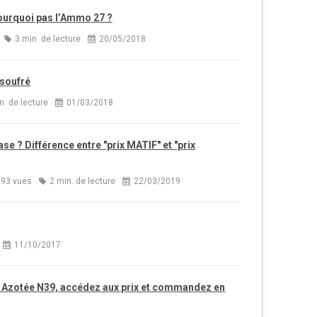
pourquoi pas l’Ammo 27 ?
3 min. de lecture
20/05/2018
 soufré
n. de lecture
01/03/2018
base ? Différence entre "prix MATIF" et "prix
93 vues
2 min. de lecture
22/03/2019
11/10/2017
n Azotée N39, accédez aux prix et commandez en