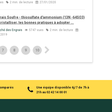
ues
2 min. de lecture
27/01/2020
rais Soufre - thiosulfate d'ammonium (13N -64SO3)
cristalliser, les bonnes pratiques à adopter ...
ché des Engrais
5747 vues
2 min. de lecture
/2019
7
8
9
10
 comparés
Une équipe disponible 6j/7 de 7h à
21h au 02 42 14 00 01