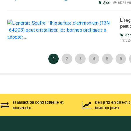
Aide
6029 v
L'eng
peut 
Mar
19/02
1
2
3
4
5
6
Transaction contractuelle et
Des prix en direct
sécurisée
tous les jours