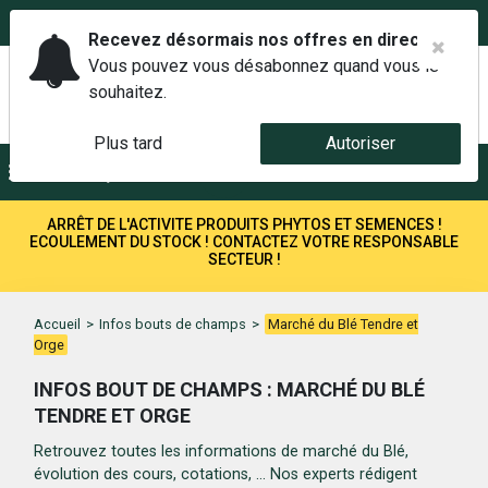
02 42 14 00 01
Service client 6j/7 de 7h à 21h au
Recevez désormais nos offres en direct.
Vous pouvez vous désabonnez quand vous le
souhaitez.
Plus tard
Autoriser
Menu
Recherche
ARRÊT DE L'ACTIVITE PRODUITS PHYTOS ET SEMENCES !
ECOULEMENT DU STOCK ! CONTACTEZ VOTRE RESPONSABLE
SECTEUR !
Accueil
>
Infos bouts de champs
>
Marché du Blé Tendre et
Orge
INFOS BOUT DE CHAMPS : MARCHÉ DU BLÉ
TENDRE ET ORGE
Retrouvez toutes les informations de marché du Blé,
évolution des cours, cotations, ... Nos experts rédigent