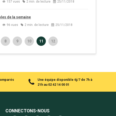
157 vues
2 min. de lecture
25/11/2018
oles de la semaine
96 vues
2 min. de lecture
25/11/2018
8
9
10
11
12
 comparés
Une équipe disponible 6j/7 de 7h à
21h au 02 42 14 00 01
CONNECTONS-NOUS