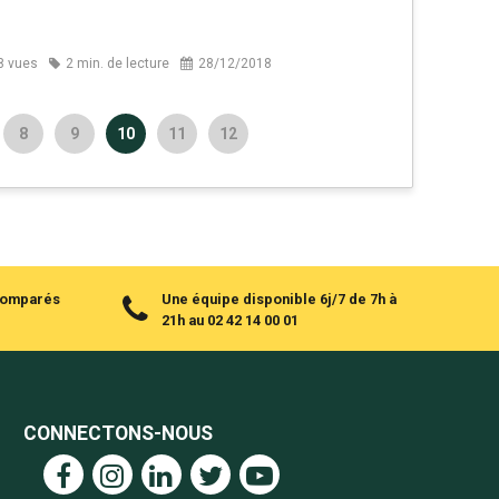
8 vues
2 min. de lecture
28/12/2018
8
9
10
11
12
 comparés
Une équipe disponible 6j/7 de 7h à
21h au 02 42 14 00 01
CONNECTONS-NOUS