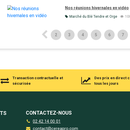
Nos réunions hivernales en vidéo
Marché du Blé Tendre et Orge
10
2
3
4
5
6
7
Transaction contractuelle et
Des prix en direct
sécurisée
tous les jours
CONTACTEZ-NOUS
NTS
02 42 14 00 01
contact@cereapro.com