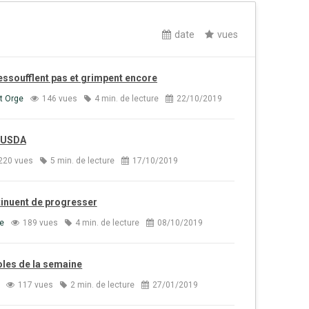
date
vues
'essoufflent pas et grimpent encore
t Orge
146 vues
4 min. de lecture
22/10/2019
t USDA
220 vues
5 min. de lecture
17/10/2019
tinuent de progresser
e
189 vues
4 min. de lecture
08/10/2019
oles de la semaine
117 vues
2 min. de lecture
27/01/2019