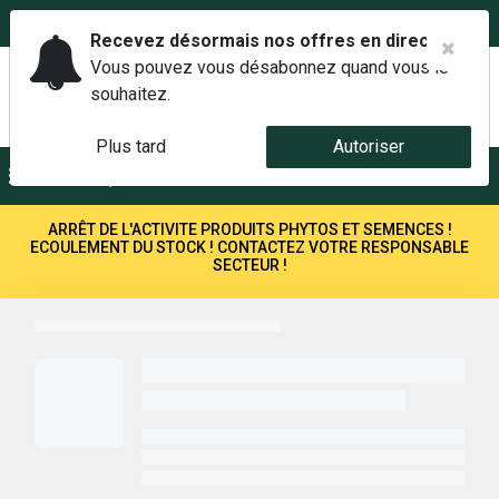
02 42 14 00 01
Service client 6j/7 de 7h à 21h au
Recevez désormais nos offres en direct.
Vous pouvez vous désabonnez quand vous le
souhaitez.
Plus tard
Autoriser
Menu
Recherche
ARRÊT DE L'ACTIVITE PRODUITS PHYTOS ET SEMENCES !
ECOULEMENT DU STOCK ! CONTACTEZ VOTRE RESPONSABLE
SECTEUR !