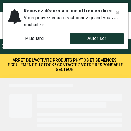
02 42 14 00 01
Service client 6j/7 de 7h à 21h au
Recevez désormais nos offres en direct.
Vous pouvez vous désabonnez quand vous le
souhaitez.
Plus tard
Autoriser
Menu
Recherche
ARRÊT DE L'ACTIVITE PRODUITS PHYTOS ET SEMENCES !
ECOULEMENT DU STOCK ! CONTACTEZ VOTRE RESPONSABLE
SECTEUR !