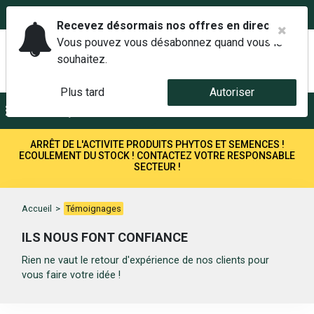
02 42 14 00 01
Service client 6j/7 de 7h à 21h au
Recevez désormais nos offres en direct.
Vous pouvez vous désabonnez quand vous le
souhaitez.
Plus tard
Autoriser
Menu
Recherche
ARRÊT DE L'ACTIVITE PRODUITS PHYTOS ET SEMENCES !
ECOULEMENT DU STOCK ! CONTACTEZ VOTRE RESPONSABLE
SECTEUR !
Accueil
>
Témoignages
ILS NOUS FONT CONFIANCE
Rien ne vaut le retour d'expérience de nos clients pour
vous faire votre idée !