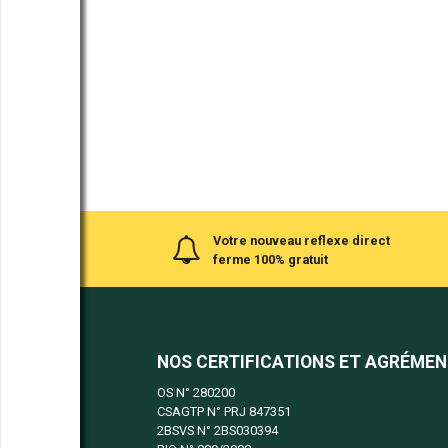
Votre nouveau reflexe direct
ferme 100% gratuit
NOS CERTIFICATIONS ET AGRÉME
OS N°
280200
CSAGTP N°
PRJ 847351
2BSVS N°
2BS030394