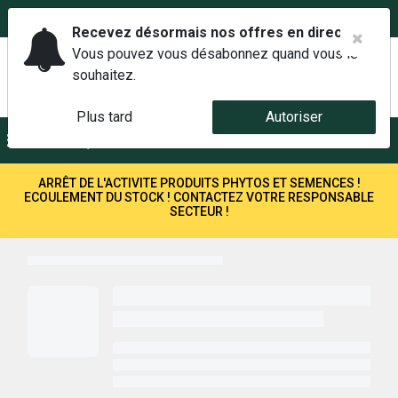
02 42 14 00 01
Service client 6j/7 de 7h à 21h au
Recevez désormais nos offres en direct.
Vous pouvez vous désabonnez quand vous le
souhaitez.
Plus tard
Autoriser
Menu
Recherche
ARRÊT DE L'ACTIVITE PRODUITS PHYTOS ET SEMENCES !
ECOULEMENT DU STOCK ! CONTACTEZ VOTRE RESPONSABLE
SECTEUR !