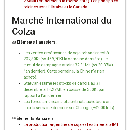
2,55Mt l’an dernier à la même date). Les principales
origines sont l’Ukraine et le Canada.
Marché International du
Colza
👍
Éléments Haussiers
:
Les ventes américaines de soja rebondissent à
707,80Kt (vs 469,70Kt la semaine dernière). Le
cumul de campagne atteint 32,31Mt. (vs 30,37Mt
l’an dernier). Cette semaine, la Chine n’a rien
acheté.
StatCan estime les stocks de canola au 31
décembre à 14,27Mt, en baisse de 350Kt par
rapport à l’an dernier.
Les fonds américains étaient nets acheteurs en
soja la semaine dernière sur Chicago (+4’000 lots).
👎
É
léments Baissiers
:
La production argentine de soja est estimée à 54Mt