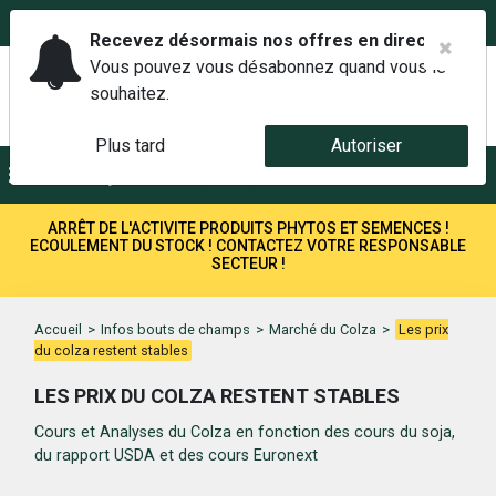
02 42 14 00 01
Service client 6j/7 de 7h à 21h au
Recevez désormais nos offres en direct.
Vous pouvez vous désabonnez quand vous le
souhaitez.
Plus tard
Autoriser
Menu
Recherche
ARRÊT DE L'ACTIVITE PRODUITS PHYTOS ET SEMENCES !
ECOULEMENT DU STOCK ! CONTACTEZ VOTRE RESPONSABLE
SECTEUR !
Accueil
>
Infos bouts de champs
>
Marché du Colza
>
Les prix
du colza restent stables
LES PRIX DU COLZA RESTENT STABLES
Cours et Analyses du Colza en fonction des cours du soja,
du rapport USDA et des cours Euronext