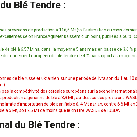
du Blé Tendre
:
s prévisions de production à 116,6 Mt (vs l’estimation du mois dernier
excellentes selon FranceAgriMer baissent d’un point, publiées à 56 % con
le de blé à 6,57 M ha, dans la moyenne 5 ans mais en baisse de 3,6 % pa
du rendement européen de blé tendre de 4 % par rapport à la moyenne q
nnes de blé russe et ukrainien sur une période de livraison du 1 au 10 
e ).
e pas la compétitivité des céréales européens sur la scène international
a production algérienne de blé à 3,9 Mt , au-dessus des prévisions WAS
 limite d'importation de blé panifiable à 4 Mt par an, contre 6,5 Mt en 
blé à 5 Mt, soit 2,5 Mt de moins que le chiffre WASDE de l'USDA.
nal du Blé Tendre
: