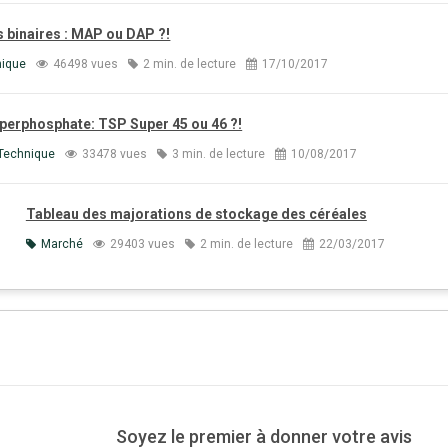
s binaires : MAP ou DAP ?!
nique
46498 vues
2 min. de lecture
17/10/2017
perphosphate: TSP Super 45 ou 46 ?!
Technique
33478 vues
3 min. de lecture
10/08/2017
Tableau des majorations de stockage des céréales
Marché
29403 vues
2 min. de lecture
22/03/2017
Soyez le premier à donner votre avis