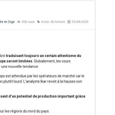
re et Orge
358 vues
4 min. de lecture
03/08/2020
mbre
traduisant toujours un certain attentisme du
ope seront limitées
. Globalement, les cours
er une nouvelle tendance.
emps est attendue par les opérateurs de marché car le
an plutôt lourd. L’analyste Ikar revoit à la hausse son
osent d’un potentiel de production important grâce
sur les régions du nord du pays.