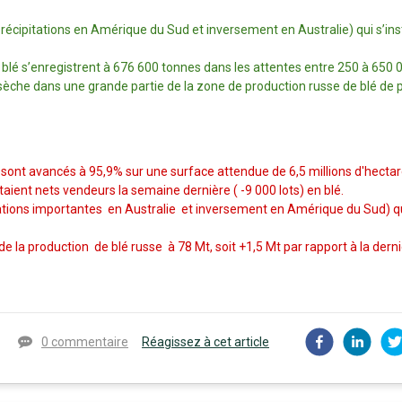
écipitations en Amérique du Sud et inversement en Australie) qui s’insta
blé s’enregistrent à 676 600 tonnes dans les attentes entre 250 à 650 
sèche dans une grande partie de la zone de production russe de blé de p
sont avancés à 95,9% sur une surface attendue de 6,5 millions d'hecta
aient nets vendeurs la semaine dernière ( -9 000 lots) en blé.
tions importantes en Australie et inversement en Amérique du Sud) qui s
de la production de blé russe à 78 Mt, soit +1,5 Mt par rapport à la dern
0 commentaire
Réagissez à cet article