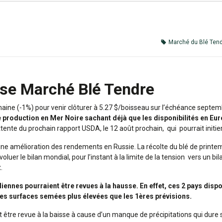
Marché du Blé Tend
yse Marché Blé Tendre
maine (-1%) pour venir clôturer à 5.27 $/boisseau sur l’échéance septe
production en Mer Noire sachant déjà que les disponibilités en Eur
ttente du prochain rapport USDA, le 12 août prochain, qui pourrait initi
 une amélioration des rendements en Russie. La récolte du blé de print
oluer le bilan mondial, pour l’instant à la limite de la tension vers un bil
.
ennes pourraient être revues à la hausse. En effet, ces 2 pays disp
es surfaces semées plus élevées que les 1ères prévisions.
it être revue à la baisse à cause d’un manque de précipitations qui dure 