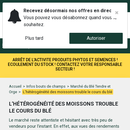
02 42 14 00 01
Service client 6j/7 de 7h à 21h au
Recevez désormais nos offres en direct.
Vous pouvez vous désabonnez quand vous le
souhaitez.
Plus tard
Autoriser
Menu
Recherche
ARRÊT DE L'ACTIVITE PRODUITS PHYTOS ET SEMENCES !
ECOULEMENT DU STOCK ! CONTACTEZ VOTRE RESPONSABLE
SECTEUR !
Accueil
>
Infos bouts de champs
>
Marché du Blé Tendre et
Orge
>
L’hétérogénéité des moissons trouble le cours du blé
L’HÉTÉROGÉNÉITÉ DES MOISSONS TROUBLE
LE COURS DU BLÉ
Le marché reste attentiste et hésitant avec très peu de
vendeurs pour l’instant. En effet, aux vues des rendements