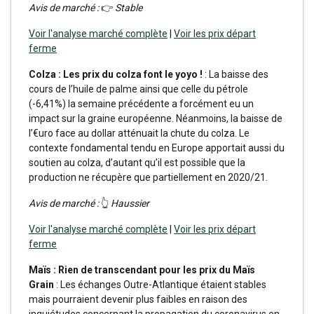
Avis de marché :
👉
Stable
Voir l'analyse marché complète
|
Voir les prix départ
ferme
Colza : Les prix du colza font le yoyo !
: La baisse des
cours de l’huile de palme ainsi que celle du pétrole
(-6,41%) la semaine précédente a forcément eu un
impact sur la graine européenne. Néanmoins, la baisse de
l’€uro face au dollar atténuait la chute du colza. Le
contexte fondamental tendu en Europe apportait aussi du
soutien au colza, d’autant qu’il est possible que la
production ne récupère que partiellement en 2020/21.
Avis de marché :
👆
Haussier
Voir l'analyse marché complète
|
Voir les prix départ
ferme
Maïs : Rien de transcendant pour les prix du Maïs
Grain
: Les échanges Outre-Atlantique étaient stables
mais pourraient devenir plus faibles en raison des