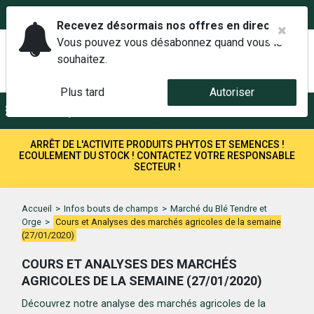
02 42 14 00 01
Service client 6j/7 de 7h à 21h au
Recevez désormais nos offres en direct.
Vous pouvez vous désabonnez quand vous le
souhaitez.
Plus tard
Autoriser
Menu
Recherche
ARRÊT DE L'ACTIVITE PRODUITS PHYTOS ET SEMENCES !
ECOULEMENT DU STOCK ! CONTACTEZ VOTRE RESPONSABLE
SECTEUR !
Accueil
>
Infos bouts de champs
>
Marché du Blé Tendre et
Orge
>
Cours et Analyses des marchés agricoles de la semaine
(27/01/2020)
COURS ET ANALYSES DES MARCHÉS
AGRICOLES DE LA SEMAINE (27/01/2020)
Découvrez notre analyse des marchés agricoles de la