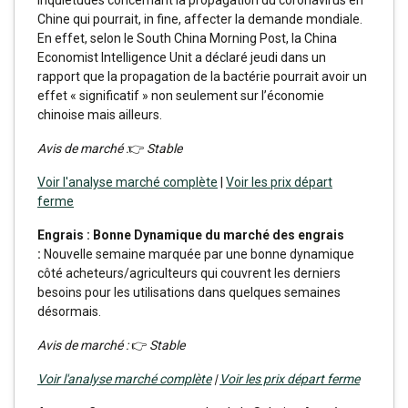
inquiétudes concernant la propagation du coronavirus en
Chine qui pourrait, in fine, affecter la demande mondiale.
En effet, selon le South China Morning Post, la China
Economist Intelligence Unit a déclaré jeudi dans un
rapport que la propagation de la bactérie pourrait avoir un
effet « significatif » non seulement sur l’économie
chinoise mais ailleurs.
Avis de marché :
👉
Stable
Voir l'analyse marché complète
|
Voir les prix départ
ferme
Engrais : Bonne Dynamique du marché des engrais
:
Nouvelle semaine marquée par une bonne dynamique
côté acheteurs/agriculteurs qui couvrent les derniers
besoins pour les utilisations dans quelques semaines
désormais.
Avis de marché :
👉
Stable
Voir l'analyse marché complète
|
Voir les prix départ ferme