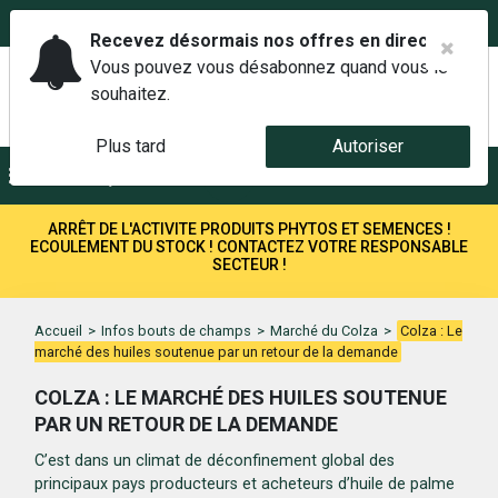
02 42 14 00 01
Service client 6j/7 de 7h à 21h au
Recevez désormais nos offres en direct.
Vous pouvez vous désabonnez quand vous le
souhaitez.
Plus tard
Autoriser
Menu
Recherche
ARRÊT DE L'ACTIVITE PRODUITS PHYTOS ET SEMENCES !
ECOULEMENT DU STOCK ! CONTACTEZ VOTRE RESPONSABLE
SECTEUR !
Accueil
>
Infos bouts de champs
>
Marché du Colza
>
Colza : Le
marché des huiles soutenue par un retour de la demande
COLZA : LE MARCHÉ DES HUILES SOUTENUE
PAR UN RETOUR DE LA DEMANDE
C’est dans un climat de déconfinement global des
principaux pays producteurs et acheteurs d’huile de palme