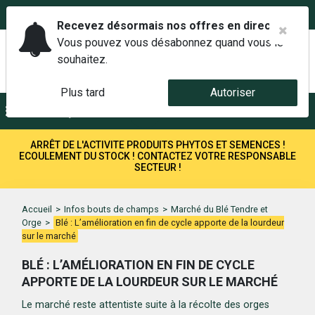
02 42 14 00 01
Service client 6j/7 de 7h à 21h au
Recevez désormais nos offres en direct.
Vous pouvez vous désabonnez quand vous le
souhaitez.
Plus tard
Autoriser
Menu
Recherche
ARRÊT DE L'ACTIVITE PRODUITS PHYTOS ET SEMENCES !
ECOULEMENT DU STOCK ! CONTACTEZ VOTRE RESPONSABLE
SECTEUR !
Accueil
>
Infos bouts de champs
>
Marché du Blé Tendre et
Orge
>
Blé : L’amélioration en fin de cycle apporte de la lourdeur
sur le marché
BLÉ : L’AMÉLIORATION EN FIN DE CYCLE
APPORTE DE LA LOURDEUR SUR LE MARCHÉ
Le marché reste attentiste suite à la récolte des orges