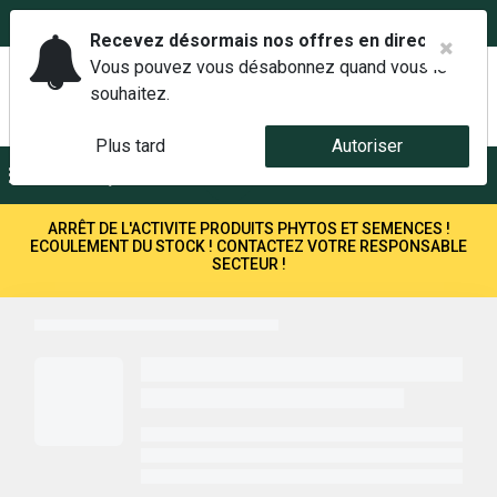
02 42 14 00 01
Service client 6j/7 de 7h à 21h au
Recevez désormais nos offres en direct.
Vous pouvez vous désabonnez quand vous le
souhaitez.
Plus tard
Autoriser
Menu
Recherche
ARRÊT DE L'ACTIVITE PRODUITS PHYTOS ET SEMENCES !
ECOULEMENT DU STOCK ! CONTACTEZ VOTRE RESPONSABLE
SECTEUR !