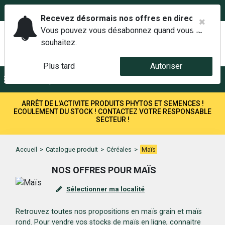
02 42 14 00 01
Service client 6j/7 de 7h à 21h au
Recevez désormais nos offres en direct.
Vous pouvez vous désabonnez quand vous le
souhaitez.
Plus tard
Autoriser
Menu
Recherche
ARRÊT DE L'ACTIVITE PRODUITS PHYTOS ET SEMENCES !
ECOULEMENT DU STOCK ! CONTACTEZ VOTRE RESPONSABLE
SECTEUR !
Accueil
>
Catalogue produit
>
Céréales
>
Maïs
NOS OFFRES POUR MAÏS
Sélectionner ma localité
Retrouvez toutes nos propositions en maïs grain et maïs
rond. Pour vendre vos stocks de maïs en ligne, connaitre