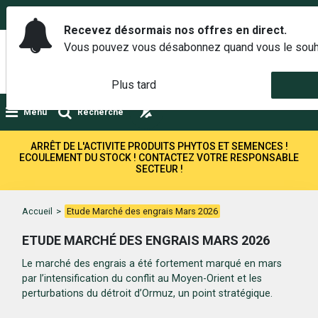
02 42 14 00 01
Service client 6j/7 de 7h à 21h au
Recevez désormais nos offres en direct.
Vous pouvez vous désabonnez quand vous le souh
Plus tard
Menu
Recherche
ARRÊT DE L'ACTIVITE PRODUITS PHYTOS ET SEMENCES !
ECOULEMENT DU STOCK ! CONTACTEZ VOTRE RESPONSABLE
SECTEUR !
Accueil
>
Etude Marché des engrais Mars 2026
ETUDE MARCHÉ DES ENGRAIS MARS 2026
Le marché des engrais a été fortement marqué en mars
par l’intensification du conflit au Moyen-Orient et les
perturbations du détroit d’Ormuz, un point stratégique.